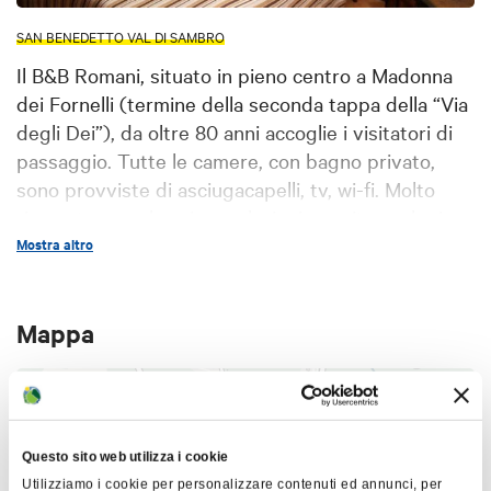
SAN BENEDETTO VAL DI SAMBRO
Il B&B Romani, situato in pieno centro a Madonna
dei Fornelli (termine della seconda tappa della “Via
degli Dei”), da oltre 80 anni accoglie i visitatori di
passaggio. Tutte le camere, con bagno privato,
sono provviste di asciugacapelli, tv, wi-fi. Molto
rinomate sono le prime colazioni, servite anche in
giardino, rigorosamente fatte con prodotti tipici del
Mostra altro
nostro territorio. A disposizione degli ospiti anche
il parcheggio privato gratuito, il ricovero chiuso per
Mappa
mountain bike, l’uso della piscina e del barbecue. I
vostri amici a 4 zampe sono i benvenuti .
+
La struttura offre anche servizio di home
restaurant, mini officina mountain bike "fai da te",
−
kit di benvenuto per amici a 4 zampe.
Questo sito web utilizza i cookie
Utilizziamo i cookie per personalizzare contenuti ed annunci, per