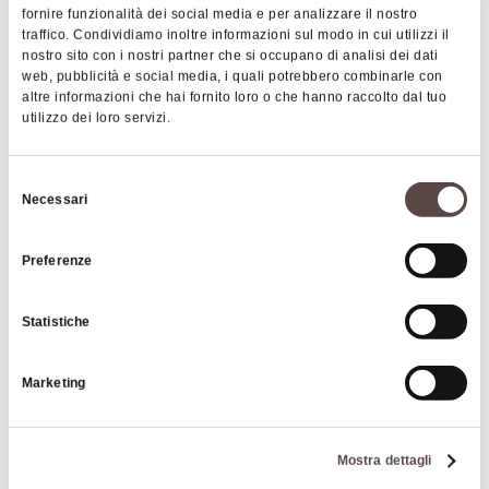
fornire funzionalità dei social media e per analizzare il nostro
traffico. Condividiamo inoltre informazioni sul modo in cui utilizzi il
nostro sito con i nostri partner che si occupano di analisi dei dati
web, pubblicità e social media, i quali potrebbero combinarle con
altre informazioni che hai fornito loro o che hanno raccolto dal tuo
utilizzo dei loro servizi.
Selezione
|
©
contributors ©
Leaflet
OpenStreetMap
CARTO
Necessari
del
B&B Romani
consenso
Preferenze
P.zza Madonna della Neve 13
40048 San Benedetto Val di Sambro
Statistiche
COME ARRIVARE
Marketing
Dettagli
Mostra dettagli