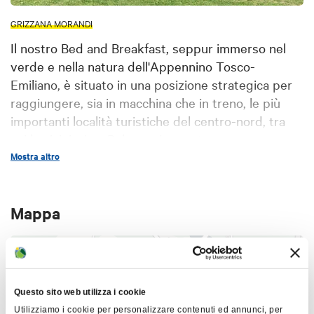
GRIZZANA MORANDI
Il nostro Bed and Breakfast, seppur immerso nel
verde e nella natura dell'Appennino Tosco-
Emiliano, è situato in una posizione strategica per
raggiungere, sia in macchina che in treno, le più
importanti località turistiche del centro-nord, tra
cui la vicinissima Bologna. Le nostre camere sono
tutte dotate di bagno privato e di asciugacapelli.
Mostra altro
Previo accordo è possibile usufruire della
lavanderia, e sono inoltre disponibili l’asse e il ferro
Mappa
da stiro. I prezzi includono la prima colazione
tradizionale che comprende diversi prodotti locali e
che viene servita nella sala, o in terrazzo, o in
+
giardino.
−
Il B&B è circondato da un ampio giardino, dal bosco
Questo sito web utilizza i cookie
di quercia privato e recintato, dal vigneto e dal
Utilizziamo i cookie per personalizzare contenuti ed annunci, per