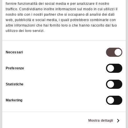
frutteto, nei quali potrete passeggiare e rilassarvi.
fornire funzionalità dei social media e per analizzare il nostro
traffico. Condividiamo inoltre informazioni sul modo in cui utilizzi il
Nelle diverse aree della proprietà troverete
nostro sito con i nostri partner che si occupano di analisi dei dati
panchine, sedie, amache, brandine, per offrirvi un
web, pubblicità e social media, i quali potrebbero combinarle con
altre informazioni che hai fornito loro o che hanno raccolto dal tuo
dolce e piacevole ozio, oppure, per praticare dello
utilizzo dei loro servizi.
sport, mettiamo a disposizione il campetto di
Volano. Il nostro giardino dispone di alcune zone
Selezione
attrezzate per i pic-nic e il barbecue.
|
©
contributors ©
Leaflet
OpenStreetMap
CARTO
Necessari
del
Bosco dei Cervi
consenso
Preferenze
Località Pian di Setta
40030 Grizzana Morandi
Statistiche
COME ARRIVARE
Marketing
Dettagli
Mostra dettagli