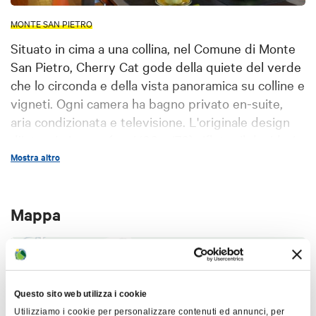
MONTE SAN PIETRO
Situato in cima a una collina, nel Comune di Monte
San Pietro, Cherry Cat gode della quiete del verde
che lo circonda e della vista panoramica su colline e
vigneti. Ogni camera ha bagno privato en-suite,
aria condizionata e televisione. L'originale design
d’interni vintage (anni ‘60 e ‘70) riflette il desiderio
di farne un luogo colorato, vivace e accogliente.
Mostra altro
Mappa
+
−
Questo sito web utilizza i cookie
Utilizziamo i cookie per personalizzare contenuti ed annunci, per