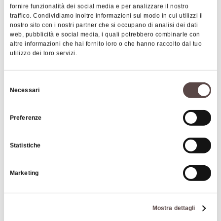
fornire funzionalità dei social media e per analizzare il nostro
traffico. Condividiamo inoltre informazioni sul modo in cui utilizzi il
nostro sito con i nostri partner che si occupano di analisi dei dati
web, pubblicità e social media, i quali potrebbero combinarle con
altre informazioni che hai fornito loro o che hanno raccolto dal tuo
utilizzo dei loro servizi.
Selezione
|
©
contributors ©
Leaflet
OpenStreetMap
CARTO
Necessari
del
Cherry Cat
consenso
Preferenze
Via Fleming, 38
40050 Monte San Pietro
Statistiche
COME ARRIVARE
Marketing
Dettagli
Mostra dettagli