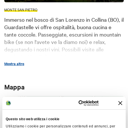
MONTE SAN PIETRO
Immerso nel bosco di San Lorenzo in Collina (BO), il
Guardastelle vi offre ospitalità, buona cucina e
tante coccole. Passeggiate, escursioni in mountain
bike (se non l'avete ve la diamo noi) e relax,
degustando i nostri vini. Possibili visite alle
produzioni locali di parmigiano reggiano, aceto
balsamico, birra artigianale.
Mostra altro
Mappa
+
−
Questo sito web utilizza i cookie
Utilizziamo i cookie per personalizzare contenuti ed annunci, per