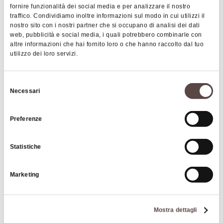
fornire funzionalità dei social media e per analizzare il nostro
traffico. Condividiamo inoltre informazioni sul modo in cui utilizzi il
nostro sito con i nostri partner che si occupano di analisi dei dati
web, pubblicità e social media, i quali potrebbero combinarle con
altre informazioni che hai fornito loro o che hanno raccolto dal tuo
utilizzo dei loro servizi.
Selezione
|
©
contributors ©
Leaflet
OpenStreetMap
CARTO
Necessari
del
Agriturismo Guardastelle
consenso
Preferenze
Via Pradalbino 45311
40050 Monte San Pietro
Statistiche
COME ARRIVARE
Marketing
Dettagli
Mostra dettagli