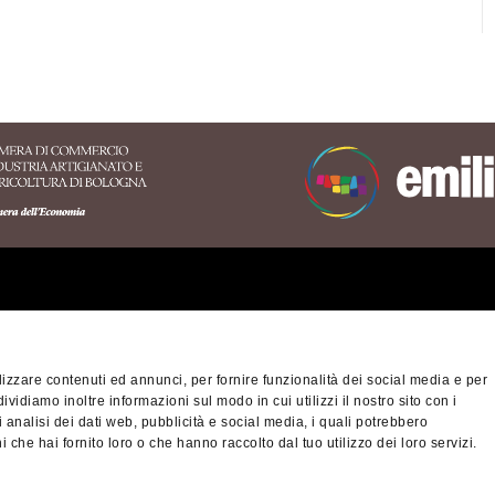
ritorio dell'Appennino
nese
izzare contenuti ed annunci, per fornire funzionalità dei social media e per
orio Turistico Bologna-
Privacy policy
Cook
dividiamo inoltre informazioni sul modo in cui utilizzi il nostro sito con i
na
 analisi dei dati web, pubblicità e social media, i quali potrebbero
ibilità
 che hai fornito loro o che hanno raccolto dal tuo utilizzo dei loro servizi.
© Città metropolitan
fiscale/Partita IVA 
nino Slow - viaggiatori