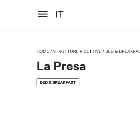
IT
La Presa
HOME
/
STRUTTURE RICETTIVE
/
BED & BREAKFA
La Presa
BED & BREAKFAST