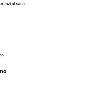
 pranzi al sacco
ss
rno