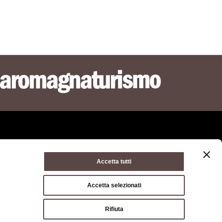
Accetta tutti
ie policy
Condizioni di utilizzo
Condizioni di vendita
Accetta selezionati
a di Bologna, Via Zamboni, 13 40126 Bologna - Codice
Rifiuta
03428581205 Centralino
051 659 8111
- Posta certificata: