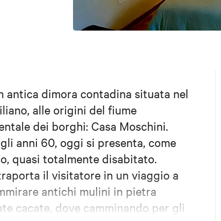
un antica dimora contadina situata nel
iano, alle origini del fiume
entale dei borghi: Casa Moschini.
gli anni 60, oggi si presenta, come
o, quasi totalmente disabitato.
raporta il visitatore in un viaggio a
mirare antichi mulini in pietra
liate cacate, dove camminando per gli