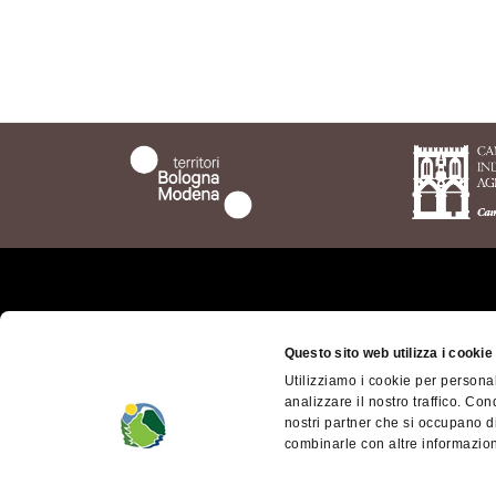
Chi siamo
Il ter
bolog
Questo sito web utilizza i cookie
Dove siamo
Utilizziamo i cookie per personal
Territ
Come arrivare
analizzare il nostro traffico. Con
Mode
nostri partner che si occupano di
Contatti
Access
combinarle con altre informazioni
Facebook
Appen