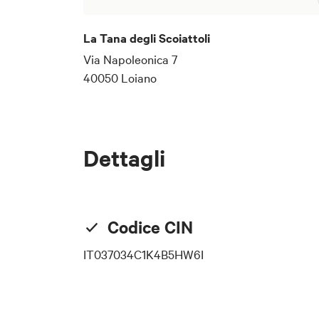
posto, infine, dove la gente è a
pronta ad offrire amicizia ed aiu
La Tana degli Scoiattoli
Via Napoleonica 7
40050 Loiano
Dettagli
Codice CIN
IT037034C1K4B5HW6I