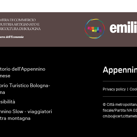
ritorio dell'Appennino
nese
orio Turistico Bologna-
Privacy policy
Cook
na
ibilità
© Città metropolitan
fiscale/Partita IVA 
nino Slow - viaggiatori
cm.bo@cert.cittametr
altra montagna