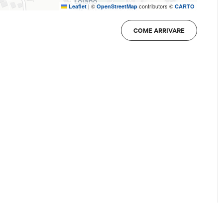
perta e accogliente verso tutti, sempre
|
©
contributors ©
Leaflet
OpenStreetMap
CARTO
to.
COME ARRIVARE