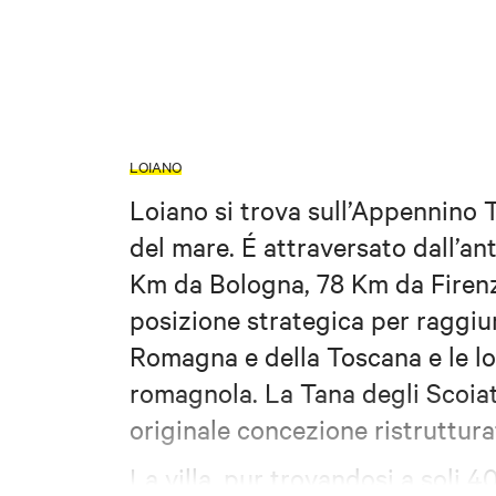
LOIANO
Loiano si trova sull’Appennino T
del mare. É attraversato dall’ant
Km da Bologna, 78 Km da Firenz
posizione strategica per raggiun
Romagna e della Toscana e le loc
romagnola. La Tana degli Scoiatto
originale concezione ristruttura
La villa, pur trovandosi a soli 