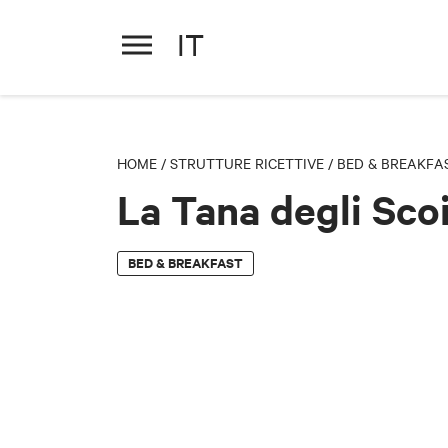
IT
La Tana degli Scoiattoli
HOME
/
STRUTTURE RICETTIVE
/
BED & BREAKFA
La Tana degli Scoi
BED & BREAKFAST