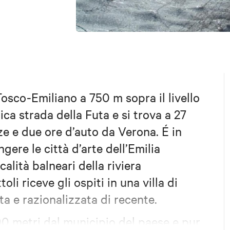
osco-Emiliano a 750 m sopra il livello
ica strada della Futa e si trova a 27
e e due ore d’auto da Verona. É in
gere le città d’arte dell’Emilia
alità balneari della riviera
li riceve gli ospiti in una villa di
ta e razionalizzata di recente.
400 metri dal municipio del paese e pur