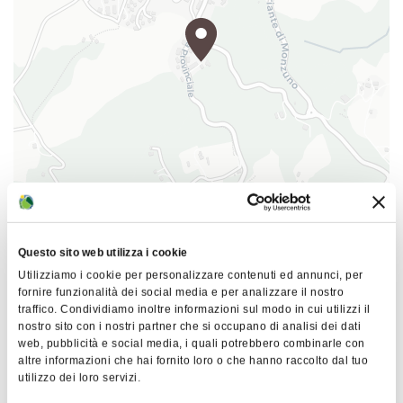
(cena del pellegrino), early breakfast box e lunch
box da asporto, servizio navetta e trasporto
bagagli.
|
©
contributors ©
Leaflet
OpenStreetMap
CARTO
Acatù - Rifugi Solidali Appenninici APS
Località Casaccia 2/3
Questo sito web utilizza i cookie
40063 Monzuno
Utilizziamo i cookie per personalizzare contenuti ed annunci, per
fornire funzionalità dei social media e per analizzare il nostro
traffico. Condividiamo inoltre informazioni sul modo in cui utilizzi il
COME ARRIVARE
nostro sito con i nostri partner che si occupano di analisi dei dati
web, pubblicità e social media, i quali potrebbero combinarle con
altre informazioni che hai fornito loro o che hanno raccolto dal tuo
utilizzo dei loro servizi.
Dettagli