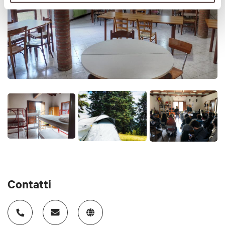
pellegrino"), possibilità di ordinare colazione e pranzo da
asporto per il giorno successivo Pranzi al sacco per i
camminatori Menù per Vegetariani e Vegani Senza glutine
Servizio Bar
Prezzo
a partire €10
Carte accettate
Bancomat, Mastercard, Visa, Paypal, Satispay
Animali accettati
Si
Contatti