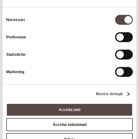
Locanda La Tagliolina
Selezione
Via Marzatore 41
Necessari
del
40050 Monteveglio
consenso
Preferenze
HOW TO GET THERE
Statistiche
Details
Marketing
CIN code
Mostra dettagli
IT037061B4ST3CHWUS
Accetta tutti
Accetta selezionati