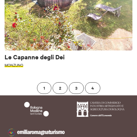
Le Capanne degli Dei
MONZUNO
1
2
3
4