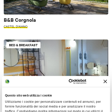
B&B Corgnola
CASTEL D'AIANO
BED & BREAKFAST
Questo sito web utilizza i cookie
Utilizziamo i cookie per personalizzare contenuti ed annunci, per
A different style
fornire funzionalità dei social media e per analizzare il nostro
SAN LAZZARO DI SAVENA
traffico. Condividiamo inoltre informazioni sul modo in cui utilizzi il