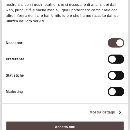
nostro sito con i nostri partner che si occupano di analisi dei dati
web, pubblicità e social media, i quali potrebbero combinarle con
altre informazioni che hai fornito loro o che hanno raccolto dal tuo
BED & BREAKFAST
utilizzo dei loro servizi.
Selezione
Necessari
del
consenso
Preferenze
Statistiche
B&B L'angolo in Belvedere
Marketing
MONZUNO
Mostra dettagli
BED & BREAKFAST
Accetta tutti