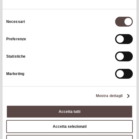
Selezione
Necessari
del
|
©
contributors ©
Leaflet
OpenStreetMap
CARTO
consenso
Tartufesta - Grizzana Morandi
Preferenze
40030 Grizzana Morandi
Statistiche
HOW TO GET THERE
Marketing
Mostra dettagli
Interests
Accetta tutti
Accetta selezionati
Food & Wine