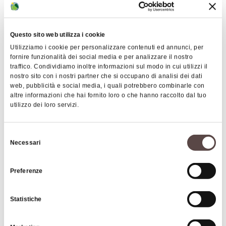
Questo sito web utilizza i cookie
Utilizziamo i cookie per personalizzare contenuti ed annunci, per
fornire funzionalità dei social media e per analizzare il nostro
traffico. Condividiamo inoltre informazioni sul modo in cui utilizzi il
nostro sito con i nostri partner che si occupano di analisi dei dati
web, pubblicità e social media, i quali potrebbero combinarle con
|
©
contributors ©
Leaflet
OpenStreetMap
CARTO
altre informazioni che hai fornito loro o che hanno raccolto dal tuo
utilizzo dei loro servizi.
Fienili del Campiaro
Selezione
40030 Grizzana Morandi
Necessari
del
consenso
HOW TO GET THERE
Preferenze
Statistiche
Interests