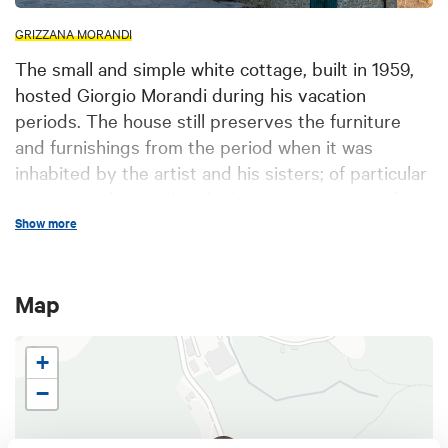
GRIZZANA MORANDI
The small and simple white cottage, built in 1959,
hosted Giorgio Morandi during his vacation
periods. The house still preserves the furniture
and furnishings from the period when it was
inhabited by the artist and his sisters; of particular
interest is the studio, which preserves some of
Morandi's working tools. Founded in 1984, the
Show more
Documentation Center has been housed since
2000 in the Fienili del Campiaro complex, one of his
Map
most famous subjects.
+
−