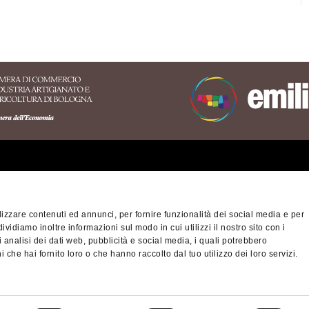
magnola, Alto Appennino Modenese,
onal parks (Appennino Tosco-Emiliano
he interregional park Sasso Simone
ve over the high ridges of the Cisa
 boundless views and high-altitude
he Modenese Lago Santo), then descend
 that conceal silent hermitages and
astery of Camaldoli, the sanctuary of
erritory of the Appennino
o
. The Alta Via ends in the Marche
nese area
izzare contenuti ed annunci, per fornire funzionalità dei social media e per
rpegna. Also truly unmissable are the
na-Modena Tourist
dividiamo inoltre informazioni sul modo in cui utilizzi il nostro sito con i
Privacy policy
Cook
ory
 analisi dei dati web, pubblicità e social media, i quali potrebbero
Alpe di Monghidoro
 the paths of
.
 che hai fornito loro o che hanno raccolto dal tuo utilizzo dei loro servizi.
nino Slow - viaggiatori
© Città metropolitan
altra montagna
ho want a full contact with nature,
03428581205 Telep
cm.bo@cert.cittametr
hts spent in mountain huts, the best