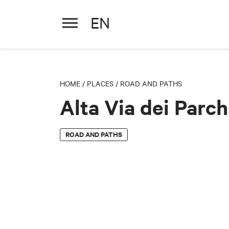
EN
Alta Via dei Parchi
HOME
/
PLACES
/
ROAD AND PATHS
Alta Via dei Parch
ROAD AND PATHS