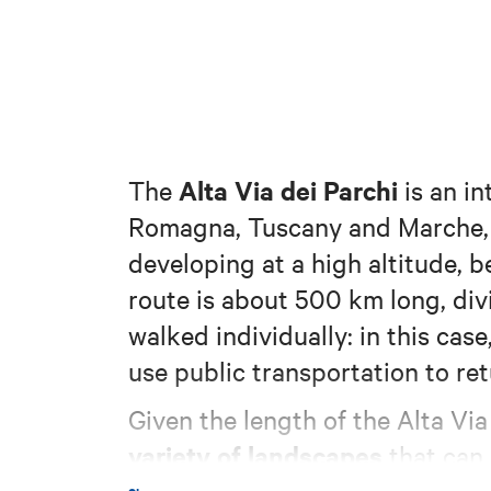
Alta Via dei Parchi
The
is an in
Romagna, Tuscany and Marche, w
developing at a high altitude, 
route is about 500 km long, div
walked individually: in this case
use public transportation to ret
Given the length of the Alta Via 
variety of landscapes
that can 
passes through regional parks 