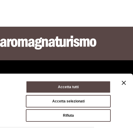
Accetta tutti
ie policy
Terms of use
Terms of purchase
Accetta selezionati
a di Bologna, Via Zamboni, 13 40126 Bologna - VAT/Tax code
Rifiuta
hone
051 659 8111
- Certified mail:
opolitana.bo.it