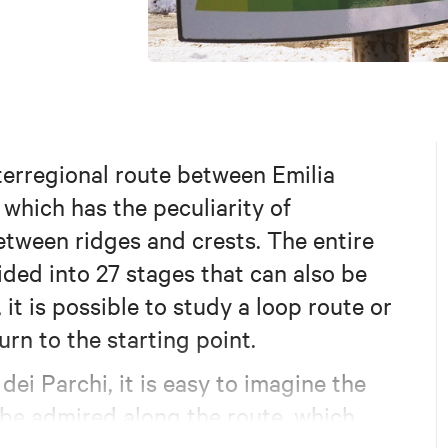
terregional route between Emilia
hich has the peculiarity of
between ridges and crests. The entire
ided into 27 stages that can also be
, it is possible to study a loop route or
urn to the starting point.
dei Parchi, it is easy to imagine the
be admired along the route, which
Corno alle Scale
Suviana and
(
,