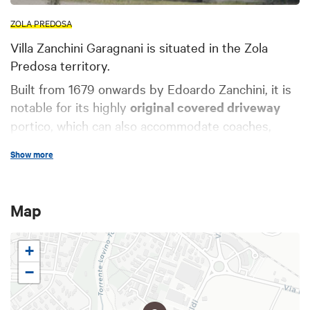
ZOLA PREDOSA
Villa Zanchini Garagnani is situated in the Zola
Predosa territory.
Built from 1679 onwards by Edoardo Zanchini, it is
notable for its highly
original covered driveway
portico, which can also accommodate coaches,
which proceeds through a setting with spatial-
Show more
multiplication effects to the elegant double-
fronted arrival loggia.
Map
+
−