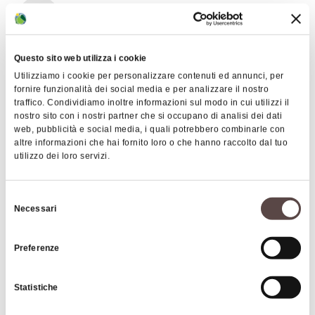
Art & Culture
Questo sito web utilizza i cookie
Utilizziamo i cookie per personalizzare contenuti ed annunci, per
fornire funzionalità dei social media e per analizzare il nostro
traffico. Condividiamo inoltre informazioni sul modo in cui utilizzi il
nostro sito con i nostri partner che si occupano di analisi dei dati
web, pubblicità e social media, i quali potrebbero combinarle con
altre informazioni che hai fornito loro o che hanno raccolto dal tuo
utilizzo dei loro servizi.
Insights
Selezione
Necessari
URP (Public Relations Office) Villa Edwige Garagnani
del
Via Masini, 11 - 40069 Zola Predosa (BO)
consenso
Opening times:
Preferenze
Mon 2.30pm-6.30pm
Tue-Fri 9am-1pm and 2.30pm-6.30pm
Statistiche
Sat 9am-1pm