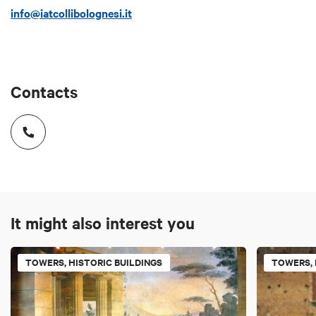
info@iatcollibolognesi.it
Contacts
It might also interest you
TOWERS, HISTORIC BUILDINGS
TOWERS, 