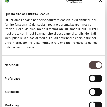
Mercati in Valsamoggia
28 Gennaio 2025
- 31 Dicembre 2053
Questo sito web utilizza i cookie
VALSAMOGGIA
Utilizziamo i cookie per personalizzare contenuti ed annunci, per
fornire funzionalità dei social media e per analizzare il nostro
traffico. Condividiamo inoltre informazioni sul modo in cui utilizzi il
nostro sito con i nostri partner che si occupano di analisi dei dati
MERCATI
web, pubblicità e social media, i quali potrebbero combinarle con
altre informazioni che hai fornito loro o che hanno raccolto dal tuo
utilizzo dei loro servizi.
Selezione
Necessari
del
consenso
Preferenze
Mercati di San Lazzaro di Savena
Statistiche
SAN LAZZARO DI SAVENA
Marketing