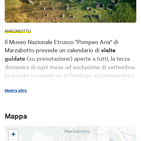
MARZABOTTO
Il Museo Nazionale Etrusco "Pompeo Aria" di
Marzabotto prevede un calendario di
visite
guidate
(su prenotazione) aperte a tutti, la terza
domenica di ogni mese ad esclusione di settembre.
In queste occasioni un archeologo accompagnerà i
area
partecipanti alla scoperta di tutta l'
Mostra altro
archeologica di Kainua
, la città etrusca che un
tempo sorgeva sull'altopiano di Misano
(Marzabotto): città, acropoli, necropoli e necropoli
Mappa
nord, solitamente non visitabile.
Le visite hanno un
costo di €13
(sono disponibili
+
riduzioni per minori, studenti fino a 25 anni,