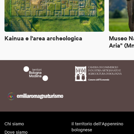
Kainua e l'area archeologica
Museo Na
Aria" (M
Chi siamo
Il territorio dell'Appennino
bolognese
Dove siamo