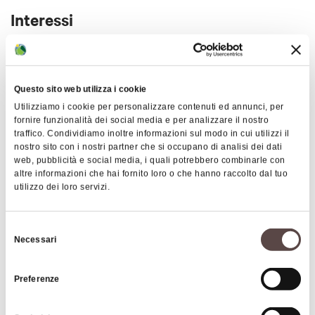
guidate ma d
alle 15.30 alle 19.30, con accesso
Interessi
gratuito per tutt*.
Fino al 29 settembre 2026
esposizione
temporanea dedicata alle terrecotte votive
provenienti dal Santuario di Veio e conservate
Questo sito web utilizza i cookie
Arte e Cultura
presso il Museo Nazionale Etrusco di Villa Giulia.
Utilizziamo i cookie per personalizzare contenuti ed annunci, per
fornire funzionalità dei social media e per analizzare il nostro
traffico. Condividiamo inoltre informazioni sul modo in cui utilizzi il
nostro sito con i nostri partner che si occupano di analisi dei dati
web, pubblicità e social media, i quali potrebbero combinarle con
altre informazioni che hai fornito loro o che hanno raccolto dal tuo
utilizzo dei loro servizi.
Orari
Selezione
Necessari
del
consenso
Preferenze
Programma delle visite guidate: