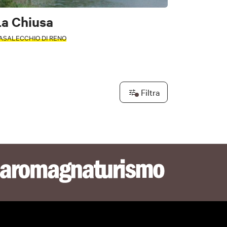
La Chiusa
ASALECCHIO DI RENO
Filtra
ori
e
l Di Casio
Loiano