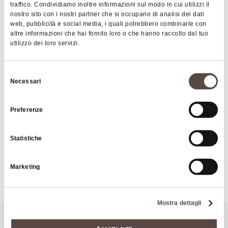
portali. Merita una visita anche il castagneto
traffico. Condividiamo inoltre informazioni sul modo in cui utilizzi il
nostro sito con i nostri partner che si occupano di analisi dei dati
secolare che circonda l'intero complesso del
web, pubblicità e social media, i quali potrebbero combinarle con
caseggiato.
altre informazioni che hai fornito loro o che hanno raccolto dal tuo
utilizzo dei loro servizi.
Selezione
Necessari
del
|
©
contributors ©
Leaflet
OpenStreetMap
CARTO
consenso
Tolè
Preferenze
40038 Vergato
Statistiche
COME ARRIVARE
Marketing
Mostra dettagli
Potrebbe interessarti anche