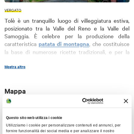
VERGATO
Tolè è un tranquillo luogo di villeggiatura estiva,
posizionato tra la Valle del Reno e la Valle del
Samoggia. È celebre per la produzione della
caratteristica
patata di montagna
, che costituisce
la base di numerose ricette tradizionali, e per la
qualità delle acque provenienti da tre sorgenti che
alimentano ben dodici fontane.
Mostra altro
Per valorizzare il centro storico, Tolè ha istituito un
Mappa
museo all'aperto
con varie opere artistiche che i
visitatori possono esplorare passeggiando per le
vie del paese. Di notevole impatto visivo è la Torre
+
di Tolè, un affascinante borgo che da decenni è in
−
Questo sito web utilizza i cookie
gran parte disabitato. Particolari sono la struttura
Utilizziamo i cookie per personalizzare contenuti ed annunci, per
alla base della torre e alcune delle finestre e
fornire funzionalità dei social media e per analizzare il nostro