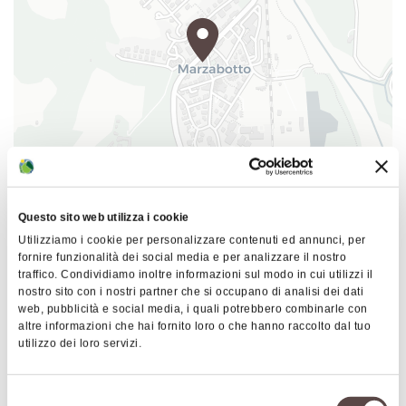
per le Onoranze ai Caduti di Marzabotto e la
Presidenza del Consiglio dei Ministri - Segretariato
Generale - Struttura di missione per gli Anniversari
di interesse nazionale - 70° Anniversario della
Resistenza e della Guerra di Liberazione. Si
ringrazia inoltre la collaborazione delle associazioni
e istituzioni legate alla memoria di Monte Sole:
ANPI Marzabotto, Ente Parchi Emilia Orientale,
|
©
contributors ©
Leaflet
OpenStreetMap
CARTO
Scuola di Pace di Monte Sole, Associazione
Questo sito web utilizza i cookie
Familiari Vittime degli eccidi nazifascisti di
Centro di interpretazione Monte Sole
Utilizziamo i cookie per personalizzare contenuti ed annunci, per
Grizzana, Marzabotto e Monzuno, Comune di
Via Porrettana Sud 1
fornire funzionalità dei social media e per analizzare il nostro
Monzuno, Comune di Grizzana Morandi.
40043 Marzabotto
traffico. Condividiamo inoltre informazioni sul modo in cui utilizzi il
nostro sito con i nostri partner che si occupano di analisi dei dati
web, pubblicità e social media, i quali potrebbero combinarle con
COME ARRIVARE
Il Centro di Interpretazione di Monte Sole si trova
altre informazioni che hai fornito loro o che hanno raccolto dal tuo
all’interno della Casa della Cultura e della Memoria,
utilizzo dei loro servizi.
via Porrettana Sud 1, Marzabotto (Bo), adiacente
all’infopoint, l’ufficio turistico di Marzabotto.
Orari
Selezione