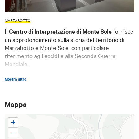
MARZABOTTO
Il
Centro di Interpretazione di Monte Sole
fornisce
un approfondimento sulla storia del territorio di
Marzabotto e Monte Sole, con particolare
riferimento agli eccidi e alla Seconda Guerra
Mondiale.
Tre sale dedicate rispettivamente alla storia del
Mostra altro
territorio, alla strage di Monte Sole e alla brigata
partigiana Stella Rossa offrono al visitatore pannelli
Mappa
informativi, materiale audio-video e un tavolo
multimediale.
+
Lo spazio è stato realizzato dal Comune di
−
Marzabotto con il sostegno del Comitato Regionale