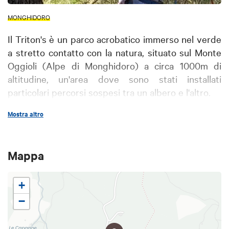
MONGHIDORO
Il Triton's è un parco acrobatico immerso nel verde
a stretto contatto con la natura, situato sul Monte
Oggioli (Alpe di Monghidoro) a circa 1000m di
altitudine, un'area dove sono stati installati
particolari percorsi sospesi tra un albero e l'altro.
Mostra altro
Il parco è dotato di diverse strutture quali funi,
trapezi, tunnel di rete, passerelle fisse e mobili. Il
Parco fornisce gli appositi dispositivi di sicurezza
Mappa
individuale: un'imbragatura a doppia longe e
doppio moschettone, un caschetto protettivo e
+
tutto il necessario per godersi la bellezza della
natura ed il brivido dell'avventura nella massima
−
sicurezza. Dopo aver effettuato un briefing di circa
15 minuti, l'ospite dovrà soltanto scegliere il