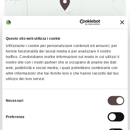
percorso da seguire. Anche se l'imbragatura ed un
adeguato addestramento consentono ai guest di
eseguire il percorso in modo indipendente, gli
istruttori sono sempre nelle vicinanze per garantire
il corretto svolgimento del percorso effettuando
Questo sito web utilizza i cookie
assistenza in caso di necessità.
Utilizziamo i cookie per personalizzare contenuti ed annunci, per
fornire funzionalità dei social media e per analizzare il nostro
Ci sono tre percorsi diversi con tre gradi di
|
©
contributors ©
Leaflet
OpenStreetMap
CARTO
traffico. Condividiamo inoltre informazioni sul modo in cui utilizzi il
difficoltà e due percorsi per i bambini (altezza
Triton's park
nostro sito con i nostri partner che si occupano di analisi dei dati
minima a braccia alzate: 140 cm). Accanto
web, pubblicità e social media, i quali potrebbero combinarle con
Via S. Pietro 70
altre informazioni che hai fornito loro o che hanno raccolto dal tuo
all'ingresso c'è un laghetto con i tritoni e un'area
40063 Monghidoro
utilizzo dei loro servizi.
pic-nic. Consigliate calzature sportive chiuse.
COME ARRIVARE
Selezione
Necessari
del
consenso
Preferenze
Orari