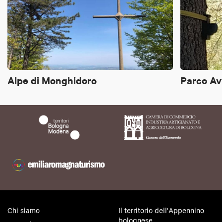
Alpe di Monghidoro
Parco Av
Chi siamo
Il territorio dell'Appennino
bolognese