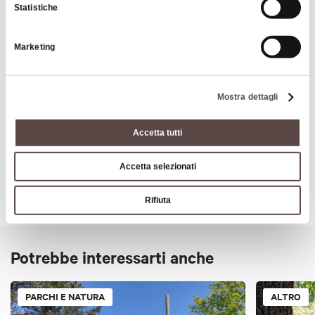
Statistiche
Orario:
dalle 10:00 alle 19:00 (La biglietteria chiude alle ore
17)
Marketing
Periodo apertura:
da giugno a settembre
Mostra dettagli
Contatti
Accetta tutti
Accetta selezionati
Rifiuta
Potrebbe interessarti anche
PARCHI E NATURA
ALTRO