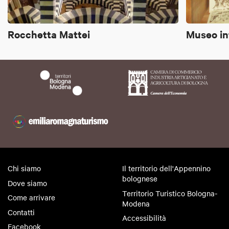
Rocchetta Mattei
Museo in
Chi siamo
Il territorio dell'Appennino
bolognese
Dove siamo
Territorio Turistico Bologna-
Come arrivare
Modena
Contatti
Accessibilità
Facebook