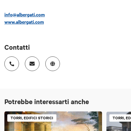
"Corti, Chiese e Cortili", rassegna estiva
di musica colta, sacra e popolare.
info@albergati.com
www.albergati.com
Contatti
Potrebbe interessarti anche
TORRI, EDIFICI STORICI
TORRI, ED