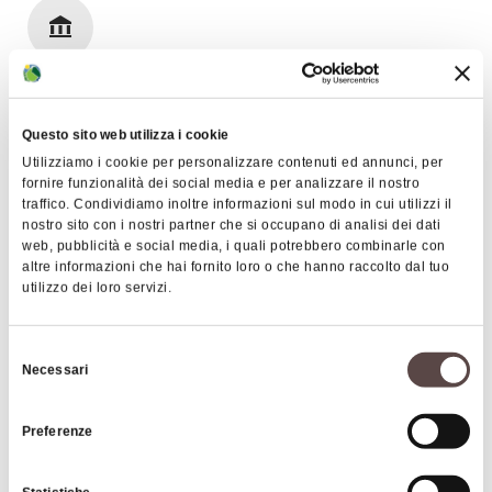
Marc'Antonio Chiarini con episodi e protagonisti
della mitologia classica.
Arte e Cultura
Oltre alle due camere decorate intorno alla metà
del XVIII secolo da Vittorio Maria Bigari e Stefano
Questo sito web utilizza i cookie
Orlandi, una menzione merita anche la quadreria
Utilizziamo i cookie per personalizzare contenuti ed annunci, per
ritraente una serie di soggetti esotici che
fornire funzionalità dei social media e per analizzare il nostro
rispecchiano gli interessi coltivati dai padrono di
traffico. Condividiamo inoltre informazioni sul modo in cui utilizzi il
casa nella loro biblioteca. All'ultimo piano
nostro sito con i nostri partner che si occupano di analisi dei dati
web, pubblicità e social media, i quali potrebbero combinarle con
cosiddetto "delle ringhiere" fu attivo tra il 1770 e il
altre informazioni che hai fornito loro o che hanno raccolto dal tuo
Dettagli
1780 circa Giuseppe Valiani, al piano terra le
utilizzo dei loro servizi.
decorazioni furono realizzate nel corso dello stesso
decennio da Prospero Pesci in collaborazione con il
Selezione
Servizi
figlio Gaetano; si trovano qui conservate una bella
Necessari
del
Numero sale:
20
stanza paese, originariamente adibita a sala da
consenso
ballo e una camera di rovine, esempio unico in
Capienza sala principale:
da 600 a 800
Preferenze
ambito bolognese.
Una curiosità: le scale del
Sala banchetti:
presente - servizio catering permanente
palazzo sono note per la loro bizzarria, ce