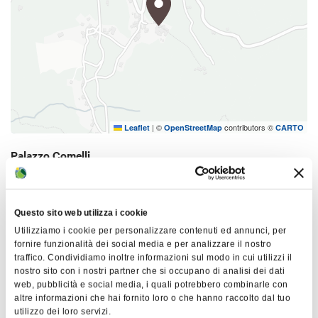
facciata principale del palazzo, caratterizzata da
due avancorpi bassi e un timpano triangolare
centrale, notevole per la presenza dello stemma di
famiglia. Sul lato sud, domina un imponente
orologio solare
risalente al Seicento, che aggiunge
un tocco di fascino storico all'edificio.
|
©
contributors ©
Leaflet
OpenStreetMap
CARTO
L'unicità di questo edificio risiede nella sua
Palazzo Comelli
straordinaria conservazione, che ha permesso di
Località Ca' Melati
preservare tutti gli arredi originali al piano nobile.
40032 Camugnano
Le stanze sono adornate da camini realizzati in
Questo sito web utilizza i cookie
pietra naturale locale, inclusa l'arenaria e le rocce
COME ARRIVARE
Utilizziamo i cookie per personalizzare contenuti ed annunci, per
ofiolitiche, come attestano le incisioni originali che
fornire funzionalità dei social media e per analizzare il nostro
ne sottolineano l'autenticità. lungo la strada di
traffico. Condividiamo inoltre informazioni sul modo in cui utilizzi il
accesso al borgo si trova l’
Oratorio di Santa Maria
nostro sito con i nostri partner che si occupano di analisi dei dati
web, pubblicità e social media, i quali potrebbero combinarle con
Interessi
in Porcole
edificato nel XIV secolo.
altre informazioni che hai fornito loro o che hanno raccolto dal tuo
utilizzo dei loro servizi.