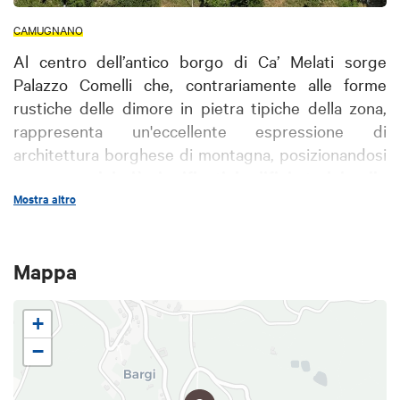
CAMUGNANO
Al centro dell’antico borgo di Ca’ Melati sorge
Palazzo Comelli che, contrariamente alle forme
rustiche delle dimore in pietra tipiche della zona,
rappresenta un'eccellente espressione di
architettura borghese di montagna, posizionandosi
come
uno dei più significativi edifici storici nella
valle del Reno
Mostra altro
.
Le sue trasformazioni nel corso del tempo sono il
risultato dell'intervento della famiglia notarile
Mappa
Comelli, che vi ha abitato fino alla fine del
Novecento.
+
La residenza, ampliata durante gli anni dalla ricca
−
famiglia, si articola attorno a suggestive corti
interne. Rivolta verso la valle, emerge l'imponente