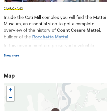
CAMUGNANO
Inside the Cati Mill complex you will find the Mattei
Museum, an essential stop to get a complete
overview of the history of
Count Cesare Mattei
,
builder of the
Rocchetta Mattei
.
In this environment are preserved invaluable
artifacts, concerning
electrohomeopathy
, such as
Show more
tools, manuscripts, publications from all over the
world, laboratory components, containers and
remedies created and tested by the Count himself.
Map
+
−