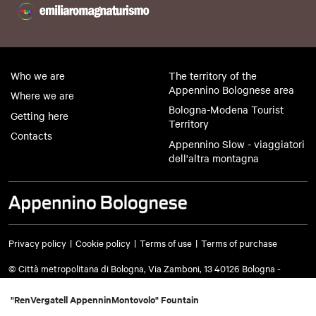
Who we are
The territory of the
Appennino Bolognese area
Where we are
Bologna-Modena Tourist
Getting here
Territory
Contacts
Appennino Slow - viaggiatori
dell'altra montagna
Privacy policy
Cookie policy
Terms of use
Terms of purchase
© Città metropolitana di Bologna, Via Zamboni, 13 40126 Bologna -
VAT/Tax code 03428581205 Telephone
051 659 8111
- Certified mail:
cm.bo@cert.cittametropolitana.bo.it
"RenVergatell AppenninMontovolo" Fountain