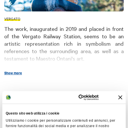
VERGATO
The work, inaugurated in 2019 and placed in front
of the Vergato Railway Station, seems to be an
artistic representation rich in symbolism and
references to the surrounding area, as well as a
testament to Maestro Ontani's art.
The choice of materials, such as bronze, and the
Show more
arrangement of elements such as the Faun, Cupid,
and Triton, seem to create a unique fusion of
mythology, local symbolism, and artistic creativity.
Map
The Faun, symbolizing the Reno river, and Cupid,
representing the Vergatello stream, together with
+
the Triton, embodiment of the Apennines, create a
Questo sito web utilizza i cookie
composition that is inspired by mythological
−
Utilizziamo i cookie per personalizzare contenuti ed annunci, per
creatures, embracing the local area. Finally, the egg
fornire funzionalità dei social media e per analizzare il nostro