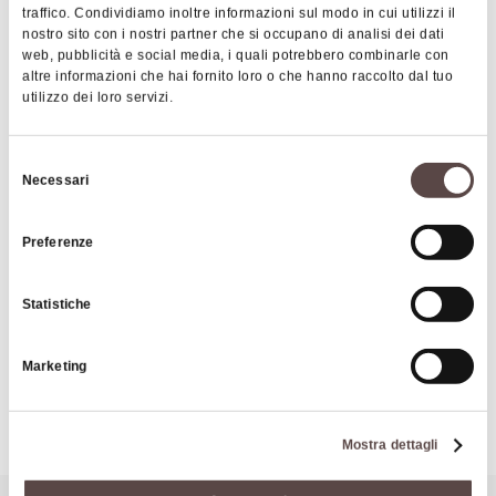
traffico. Condividiamo inoltre informazioni sul modo in cui utilizzi il
supporting the Triton and alluding to the
nostro sito con i nostri partner che si occupano di analisi dei dati
Montovolo, surrounded by the snake Auroboros,
web, pubblicità e social media, i quali potrebbero combinarle con
altre informazioni che hai fornito loro o che hanno raccolto dal tuo
contributes to the connection between local
utilizzo dei loro servizi.
mythology and the surrounding landscape, further
enriching the symbolic meaning of the work.
Selezione
Necessari
del
consenso
|
©
contributors ©
Leaflet
OpenStreetMap
CARTO
Preferenze
"RenVergatell AppenninMontovolo" Fountain
Via Stazione Ferroviaria
Statistiche
40038 Vergato
Marketing
HOW TO GET THERE
Mostra dettagli