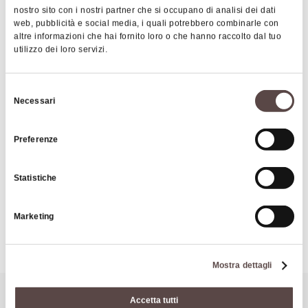
nostro sito con i nostri partner che si occupano di analisi dei dati
Cassero with Bazzano's main square piazza
web, pubblicità e social media, i quali potrebbero combinarle con
Garibaldi; the weekly open air market is held in this
altre informazioni che hai fornito loro o che hanno raccolto dal tuo
utilizzo dei loro servizi.
square every Saturday.
In 2001 Bazzano has been awarded the title of
Selezione
Necessari
'Città d'arte' (town of art).
del
|
©
contributors ©
consenso
Leaflet
OpenStreetMap
CARTO
Preferenze
Bazzano
Statistiche
40053 Valsamoggia
Marketing
HOW TO GET THERE
Mostra dettagli
It might also interest you
Accetta tutti