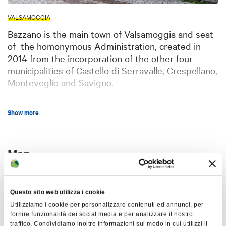
VALSAMOGGIA
Bazzano is the main town of Valsamoggia and seat
of the homonymous Administration, created in
2014 from the incorporation of the other four
municipalities of Castello di Serravalle, Crespellano,
Monteveglio and Savigno.
One of the main buildings of the acropolis is the
Show more
Rocca of Bentivoglio
it is a Renaissance fortress
which now houses the archaeological museum
Museo Civico Archeologico A.Crespellani
. Near
Map
the stronghold there is a church dedicated to
Santo Stefano which was first mentioned in a
+
document in 789; during the XVI and the XVII
Questo sito web utilizza i cookie
−
century the church was restored and modified.
Utilizziamo i cookie per personalizzare contenuti ed annunci, per
The acropolis includes also a bell tower and the old
fornire funzionalità dei social media e per analizzare il nostro
Cassero. The so called 'Ripa del Rivellino' links the
traffico. Condividiamo inoltre informazioni sul modo in cui utilizzi il