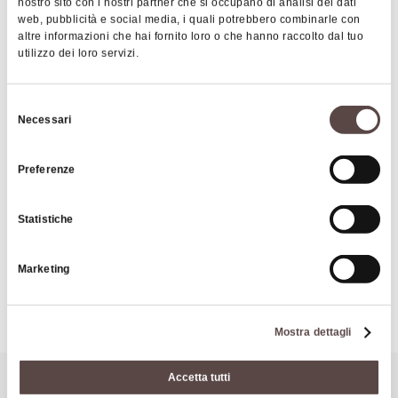
nostro sito con i nostri partner che si occupano di analisi dei dati
web, pubblicità e social media, i quali potrebbero combinarle con
On the other hand, Veggio around 1100 was the
altre informazioni che hai fornito loro o che hanno raccolto dal tuo
site of a castle probably owned by the Panico
utilizzo dei loro servizi.
family, a noble family that held the position of
Captains of the Mountain
Selezione
Necessari
del
consenso
|
©
contributors ©
Leaflet
OpenStreetMap
CARTO
Preferenze
Tudiano and Veggio
Statistiche
40030 Grizzana Morandi
Marketing
HOW TO GET THERE
Mostra dettagli
Accetta tutti
It might also interest you