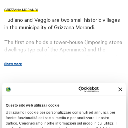
GRIZZANA MORANDI
Tudiano and Veggio are two small historic villages
in the municipality of Grizzana Morandi.
The first one holds a tower-house (imposing stone
dwellings typical of the Apennines) and the
oratory dedicated to San Lorenzo. This oratory has
a small sail bell tower dating back to the twelfth
Show more
century and features an interesting fifteenth-
century fresco depicting the Madonna with the
Map
Child. It is one of the few surviving examples of a
medieval parish church with a clear Romanesque
structure, featuring a small rectangular apse. The
+
Questo sito web utilizza i cookie
square window above the main entrance is the
−
Utilizziamo i cookie per personalizzare contenuti ed annunci, per
result of sixteenth to seventeenth-century
fornire funzionalità dei social media e per analizzare il nostro
alterations.
traffico. Condividiamo inoltre informazioni sul modo in cui utilizzi il