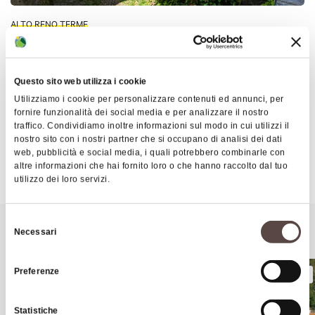
ALTO RENO TERME
Il ristretto borgo di Madognana si trova poco sopra
Porretta Terme
, al termine di una stretta strada
immersa nei boschi.
Questo sito web utilizza i cookie
Utilizziamo i cookie per personalizzare contenuti ed annunci, per
Le prime tracce relative a questo abitato risalgono
fornire funzionalità dei social media e per analizzare il nostro
al
1205
: proprio in quell'anno a Madognana venne
traffico. Condividiamo inoltre informazioni sul modo in cui utilizzi il
nostro sito con i nostri partner che si occupano di analisi dei dati
firmato un documento che attesta la fedeltà di
web, pubblicità e social media, i quali potrebbero combinarle con
Mostra altro
alcuni paesi della zona al Comune di Bologna. Si
altre informazioni che hai fornito loro o che hanno raccolto dal tuo
tratta anche del primo documento in cui vengono
utilizzo dei loro servizi.
citati i "balnei de Porecta", cioè i "bagni della
Porretta", l'odierna Porretta Terme.
Selezione
Potrebbe interessarti anche
Necessari
del
Madogna è costituita da una manciata di casa
consenso
attorniate dal bosco misto tipico dell'Appennino, è
Preferenze
BORGHI
BORGHI
possibile visitare la piccola piazza e la chiesa, dove
si può ammirare un murales che il pittore
Statistiche