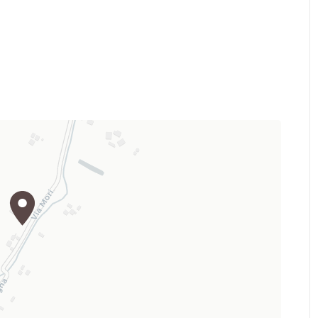
o di emozioni e sensazioni, a volte
bilità di riconnettersi e riscoprire il
rso l’esplorazione della dimora.