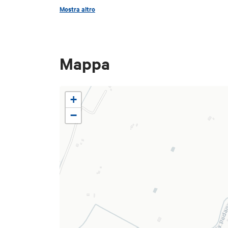
Mostra altro
Il visitatore percorre un tragitt
contrastanti, che offrono la possi
proprio mondo interiore attrave
Mappa
+
−