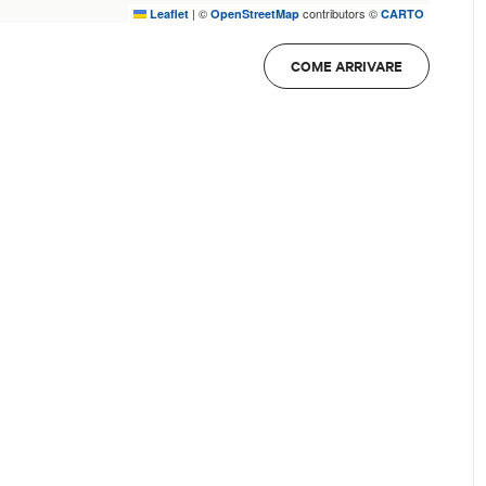
|
©
contributors ©
Leaflet
OpenStreetMap
CARTO
COME ARRIVARE