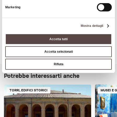
Marketing
Arte e Cultura
Mostra dettagli
Accetta tutti
Accetta selezionati
Rifiuta
Potrebbe interessarti anche
TORRI, EDIFICI STORICI
MUSEI E 