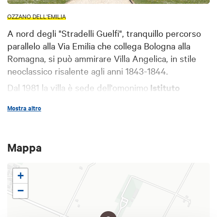
OZZANO DELL'EMILIA
A nord degli "Stradelli Guelfi", tranquillo percorso
parallelo alla Via Emilia che collega Bologna alla
Romagna, si può ammirare Villa Angelica, in stile
neoclassico risalente agli anni 1843-1844.
Dal 1981 la villa è sede dell'omonimo
Istituto
Erboristico
, che fa dell'armonia e della naturalezza
Mostra altro
dell'ambiente circostante l'essenza stessa dei suoi
prodotti, in cui l'antica e complessa scienza delle
piante officinali incontra l'innovazione e la ricerca
Mappa
scientifica.
Osservabile dall'esterno, è aperta al pubblico in
+
occasione di eventi a carattere culturale.
−