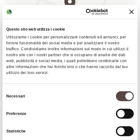
Questo sito web utilizza i cookie
Utilizziamo i cookie per personalizzare contenuti ed annunci, per
fornire funzionalità dei social media e per analizzare il nostro
traffico. Condividiamo inoltre informazioni sul modo in cui utilizzi il
nostro sito con i nostri partner che si occupano di analisi dei dati
|
©
contributors ©
Leaflet
OpenStreetMap
CARTO
web, pubblicità e social media, i quali potrebbero combinarle con
Villa Angelica
altre informazioni che hai fornito loro o che hanno raccolto dal tuo
utilizzo dei loro servizi.
Via Stradelli Guelfi 47
40064 Ozzano dell'Emilia
Selezione
Necessari
del
COME ARRIVARE
consenso
Preferenze
Interessi
Statistiche