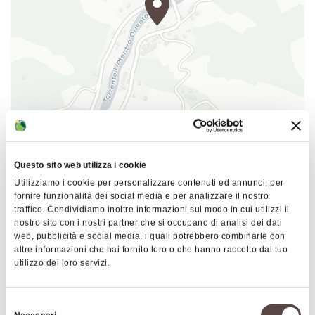
all’interno dei locali della vecchia casa del mugnaio
e del fienile adibita alla ristorazione e degustazioni,
esposizione di prodotti del territorio, nonché a
laboratori di cucina.
Inoltre, il
Museo della Molinatura
offre
un'interessante prospettiva sulla storia e sulle
tecniche utilizzate nella macinazione del grano; il
|
©
contributors ©
Leaflet
OpenStreetMap
CARTO
giardino didattico, invece, oltre ad uno sguardo
Mulino Cati
sulla flora locale, fornisce anche un contesto
Questo sito web utilizza i cookie
SP62
didattico per coloro che vogliono approfondire la
Utilizziamo i cookie per personalizzare contenuti ed annunci, per
40032 Camugnano
conoscenza della natura circostante.
fornire funzionalità dei social media e per analizzare il nostro
traffico. Condividiamo inoltre informazioni sul modo in cui utilizzi il
COME ARRIVARE
nostro sito con i nostri partner che si occupano di analisi dei dati
Il mulino è anche sede del
Museo Mattei
, dedicato
web, pubblicità e social media, i quali potrebbero combinarle con
agli studi sull'elettromeopatia svolti dal conte.
altre informazioni che hai fornito loro o che hanno raccolto dal tuo
utilizzo dei loro servizi.
Interessi
Selezione