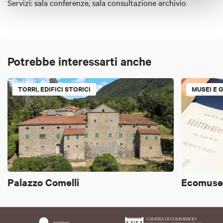
Servizi: sala conferenze, sala consultazione archivio
Potrebbe interessarti anche
TORRI, EDIFICI STORICI
MUSEI E 
Palazzo Comelli
Ecomuse