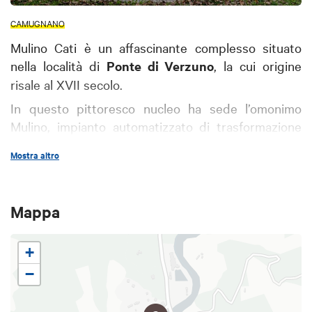
CAMUGNANO
Mulino Cati è un affascinante complesso situato
nella località di
Ponte di Verzuno
, la cui origine
risale al XVII secolo.
In questo pittoresco nucleo ha sede l’omonimo
Mulino, impianto automatizzato di trasformazione
del grano, che opera su tutti i processi di
Mostra altro
lavorazione, da quello iniziale di pulitura dei chicchi
a quello finale di vagliatura della farina.
Con le
sue tre macine, azionate da una turbina
Mappa
idraulica esterna, il Mulino fino ai tempi
della sua dismissione era utilizzato sia per
+
la macinazione del grano che per la
−
produzione di energia elettrica.
Nella sua area ospita anche la
locanda
, ricavata