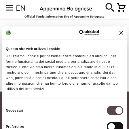
EN
Official Tourist Information Site of Appennino Bolognese
Accommodation
If you are an operator:
Questo sito web utilizza i cookie
Utilizziamo i cookie per personalizzare contenuti ed annunci, per
REGISTER YOUR FACILITY
fornire funzionalità dei social media e per analizzare il nostro
traffico. Condividiamo inoltre informazioni sul modo in cui utilizzi il
nostro sito con i nostri partner che si occupano di analisi dei dati
web, pubblicità e social media, i quali potrebbero combinarle con
No results for the request made
altre informazioni che hai fornito loro o che hanno raccolto dal tuo
utilizzo dei loro servizi.
Selezione
Necessari
del
consenso
Preferenze