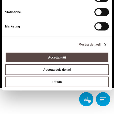
Who we are
The territory of the
Appennino Bolognese area
Where we are
Bologna-Modena Tourist
Statistiche
Getting here
Territory
Contacts
Appennino Slow - viaggiatori
Marketing
dell'altra montagna
Mostra dettagli
Accetta tutti
Privacy policy
Cookie policy
Terms of use
Terms of purchase
© Città metropolitana di Bologna, Via Zamboni, 13 40126 Bologna -
Accetta selezionati
VAT/Tax code 03428581205 Telephone
051 659 8111
- Certified mail:
cm.bo@cert.cittametropolitana.bo.it
Rifiuta