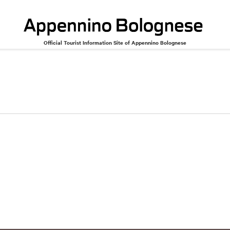
Official Tourist Information Site of Appennino Bolognese
Cinema and theater
Music and dance
Miscellaneous
ersaries
Congress
Fairs
Markets
Sport
Natu