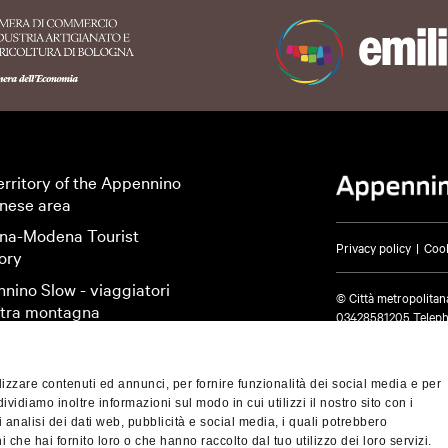
ATTIVITÀ
CARD
Billboard, Festival
Conference halls
Family
Itineraries
Online event
erritory of the Appennino
nese area
mended
ure & Oasis
Music &
Food & Wine
Sport & Motors
Lifestyl
na-Modena Tourist
Exhibition
Privacy policy
Cook
ory
nino Slow - viaggiatori
© Città metropolitan
altra montagna
03428581205 Telep
cm.bo@cert.cittametr
Sasso Marconi
Alto Reno Terme
Valsamoggia
Castigl
izzare contenuti ed annunci, per fornire funzionalità dei social media e per
dividiamo inoltre informazioni sul modo in cui utilizzi il nostro sito con i
ood & Wine
Music &
Nature & Oasis
Lifestyle
Sport & Mo
 analisi dei dati web, pubblicità e social media, i quali potrebbero
Exhibition
 che hai fornito loro o che hanno raccolto dal tuo utilizzo dei loro servizi.