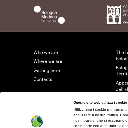
ACTIVITY
Food & Wine
INTERESTS
FILTERS
Accessible
Who we are
The t
Bolog
Where we are
Promenade racco
Art & Culture
Nat
Bolog
Getting here
Territ
Contacts
Appen
INTERESTS
AREA
dell'
Monte San Pietro
Questo sito web utilizza i cookie
Utilizziamo i cookie per personal
Monghidoro
analizzare il nostro traffico. Con
Art & Culture
F
nostri partner che si occupano di
combinarle con altre informazioni