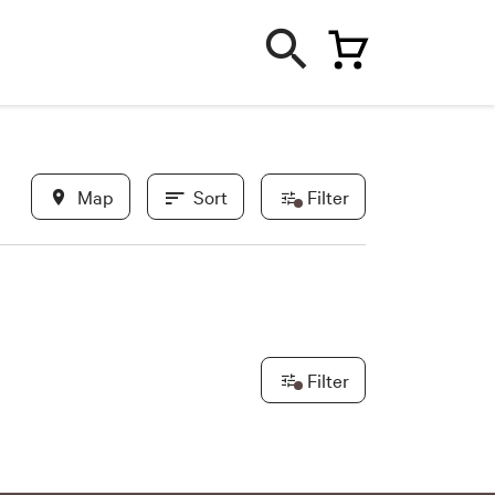
Map
Sort
Filter
In evidence
Most recent
Filter
Less recent
New
re & Trekking