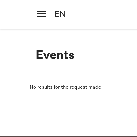
EN
Events
PERIOD
PERIOD
Select a period
Select a period
+
No results for the request made
−
WORD
TYPE
Exhibitions
TYPE
Celebrations, anniv