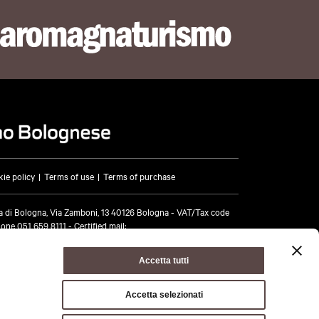
e
ie policy
Terms of use
Terms of purchase
a di Bologna, Via Zamboni, 13 40126 Bologna - VAT/Tax code
hone
051 659 8111
- Certified mail:
opolitana.bo.it
ione dei Pepoli
Accetta tutti
Accetta selezionati
tors