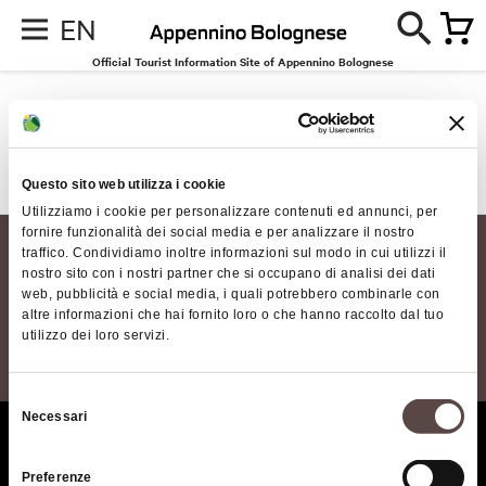
EN
Official Tourist Information Site of Appennino Bolognese
Events
No results for the request made
Questo sito web utilizza i cookie
Utilizziamo i cookie per personalizzare contenuti ed annunci, per
fornire funzionalità dei social media e per analizzare il nostro
traffico. Condividiamo inoltre informazioni sul modo in cui utilizzi il
nostro sito con i nostri partner che si occupano di analisi dei dati
web, pubblicità e social media, i quali potrebbero combinarle con
altre informazioni che hai fornito loro o che hanno raccolto dal tuo
utilizzo dei loro servizi.
Selezione
Necessari
del
Who we are
The territory of the
consenso
Appennino Bolognese area
Where we are
Preferenze