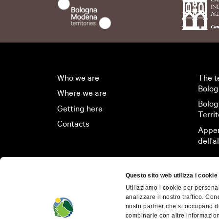
INTERESTS
ACTIVITY
INTERESTS
Art & Culture
F
Who we are
The t
Bolog
Where we are
Bolog
AREA
Getting here
Art & Culture
Nat
Territ
Contacts
Alto Reno Terme
Appen
dell'
AREA
Castiglione dei Pep
Monte San Pietro
Marzabotto
Questo sito web utilizza i cookie
Utilizziamo i cookie per personal
Monghidoro
Ozzano dell'Emilia
analizzare il nostro traffico. Con
nostri partner che si occupano di
combinarle con altre informazioni