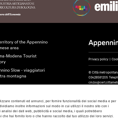
ATTIVITÀ
CARD
ood & Wine
Music &
Nature & Oasis
Lifestyle
Sport & Mo
erritory of the Appennino
Exhibition
nese area
na-Modena Tourist
Privacy policy
Cook
ure & Oasis
Music &
Food & Wine
Sport & Motors
Lifestyl
ory
Exhibition
Camugnano
Casalecchio di Reno
Castel D'Aiano
Caste
nino Slow - viaggiatori
© Città metropolitan
altra montagna
03428581205 Telep
oli
Gaggio Montano
Grizzana Morandi
Lizzano In Belvedere
cm.bo@cert.cittametr
Sasso Marconi
Alto Reno Terme
Valsamoggia
Castigl
Monghidoro
Monte San Pietro
Monterenzio
Monzuno
izzare contenuti ed annunci, per fornire funzionalità dei social media e per
Pianoro
San Benedetto Val di Sambro
San Lazzaro di Saven
dividiamo inoltre informazioni sul modo in cui utilizzi il nostro sito con i
 analisi dei dati web, pubblicità e social media, i quali potrebbero
 che hai fornito loro o che hanno raccolto dal tuo utilizzo dei loro servizi.