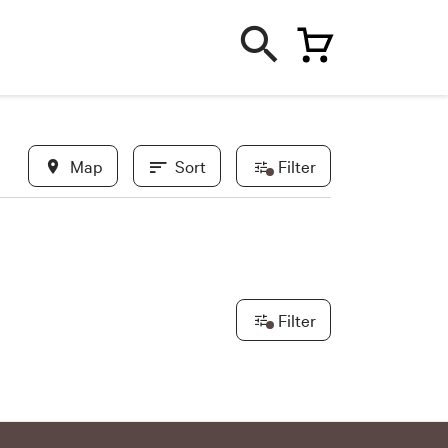
Map
Sort
Filter
In evidence
New
Filter
Safety