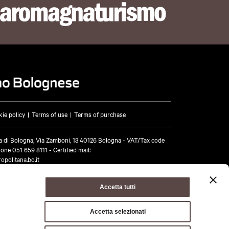
tors
ie policy
Terms of use
Terms of purchase
e
l Di Casio
a di Bologna, Via Zamboni, 13 40126 Bologna - VAT/Tax code
hone
051 659 8111
- Certified mail:
Loiano
opolitana.bo.it
ione dei Pepoli
Accetta tutti
a
Accetta selezionati