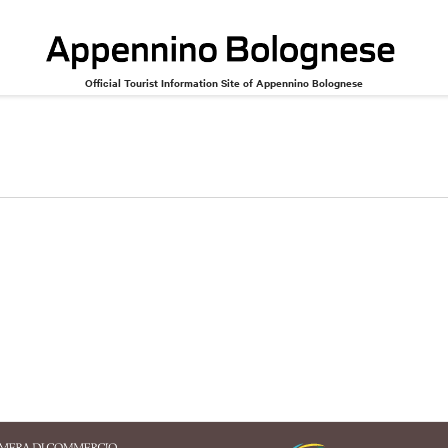
Official Tourist Information Site of Appennino Bolognese
cal recipes and products
Conference halls
Associations
Healthcare
Public utility
Transports
Transports