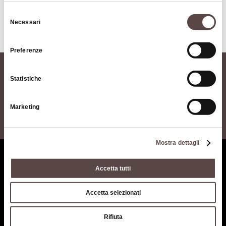
CASALECCHIO DI RENO
Selezione
Necessari
del
consenso
1
Preferenze
Statistiche
Marketing
Mostra dettagli
Who we are
The territory of the
Appennino Bolognese area
Accetta tutti
Where we are
Bologna-Modena Tourist
Getting here
Territory
Accetta selezionati
Contacts
Appennino Slow - viaggiatori
Rifiuta
dell'altra montagna