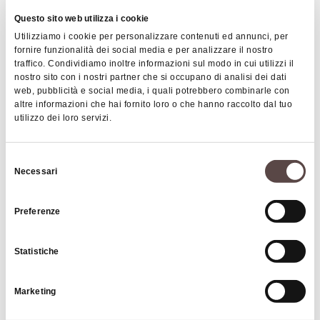
Questo sito web utilizza i cookie
Utilizziamo i cookie per personalizzare contenuti ed annunci, per
fornire funzionalità dei social media e per analizzare il nostro
Camping Riva del Setta
traffico. Condividiamo inoltre informazioni sul modo in cui utilizzi il
MONZUNO
nostro sito con i nostri partner che si occupano di analisi dei dati
web, pubblicità e social media, i quali potrebbero combinarle con
altre informazioni che hai fornito loro o che hanno raccolto dal tuo
utilizzo dei loro servizi.
CAMPING
Selezione
Necessari
del
consenso
Preferenze
Statistiche
Marketing
Camping naturista Ca'le Scope
MARZABOTTO