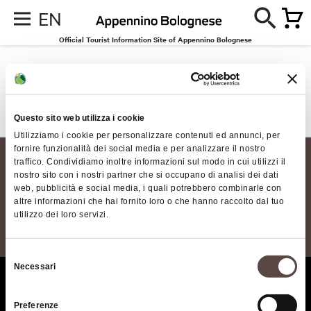
EN
Official Tourist Information Site of Appennino Bolognese
Events
No results for the request made
Questo sito web utilizza i cookie
Utilizziamo i cookie per personalizzare contenuti ed annunci, per
fornire funzionalità dei social media e per analizzare il nostro
traffico. Condividiamo inoltre informazioni sul modo in cui utilizzi il
nostro sito con i nostri partner che si occupano di analisi dei dati
web, pubblicità e social media, i quali potrebbero combinarle con
altre informazioni che hai fornito loro o che hanno raccolto dal tuo
utilizzo dei loro servizi.
Selezione
Necessari
del
Who we are
The territory of the
consenso
Appennino Bolognese area
Where we are
Preferenze