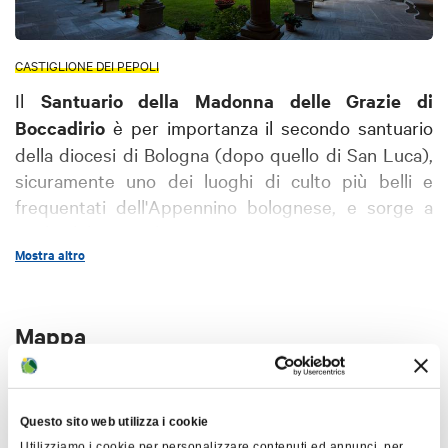
CASTIGLIONE DEI PEPOLI
Il
Santuario della Madonna delle Grazie di
Boccadirio
è per importanza il secondo santuario
della diocesi di Bologna (dopo quello di San Luca),
sicuramente uno dei luoghi di culto più belli e
frequentati dell'Appennino bolognese, e sorge a
pochi chilometri da Baragazza.
Mostra altro
Il 16 luglio
1480
la Madonna apparve a due
pastorelli del paese, chiedendo loro di prendere i
voti e di costruire un tempio in suo onore, cosa che
Mappa
gli abitanti di Baragazza fecero prontamente.
La chiesa nel suo impianto a tre navate fu costruita
+
verso la fine del '500, mentre le forme esterne
−
Questo sito web utilizza i cookie
attuali (archi e facciata) sono il risultato di diversi
Utilizziamo i cookie per personalizzare contenuti ed annunci, per