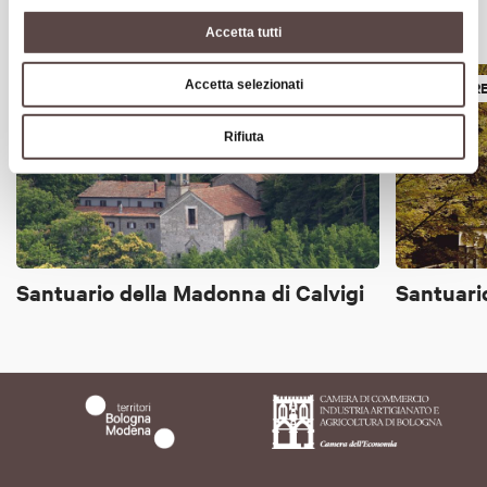
Potrebbe interessarti anche
Accetta tutti
Accetta selezionati
EDIFICI RELIGIOSI
EDIFICI R
Rifiuta
Santuario della Madonna di Calvigi
Santuari