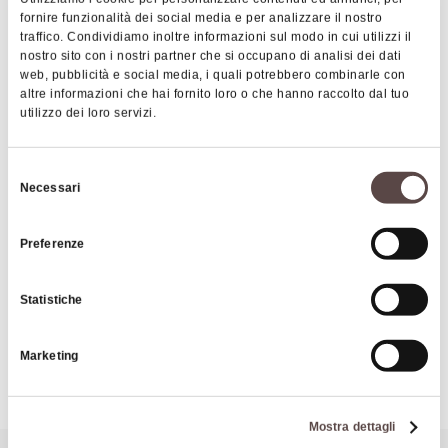
interventi successivi (1770 e fine '800). Al suo
fornire funzionalità dei social media e per analizzare il nostro
interno si trovano una ceramica raffigurante la
traffico. Condividiamo inoltre informazioni sul modo in cui utilizzi il
nostro sito con i nostri partner che si occupano di analisi dei dati
Madonna delle Grazie, la stessa che venne
web, pubblicità e social media, i quali potrebbero combinarle con
collocata dagli abitanti alla fine del '500, un paio di
altre informazioni che hai fornito loro o che hanno raccolto dal tuo
tele settecentesche, alcuni pannelli di terracotta ed
utilizzo dei loro servizi.
un corredo di ex voto di origine popolare. Di gran
valore è l’immagine sacra opera di Andrea Della
Selezione
Robbia, un bassorilievo di maiolica bianca su fondo
Necessari
del
|
©
contributors ©
Leaflet
OpenStreetMap
CARTO
azzurro che raffigura la Madonna con il Bambino in
consenso
piedi. Dal 1947 i padri Dehoniani gestiscono il
Preferenze
Santuario della Madonna delle Grazie di Boccadirio
Santuario e accolgono i pellegrini provenienti da
Via Bocca di Rio 22
tutto il mondo.
40035 Castiglione dei Pepoli
Statistiche
Il Santuario di Boccadirio è una delle tappe della
COME ARRIVARE
Marketing
Via Mater Dei
, il cammino che collega i più
importanti santuari mariani dell'Appennino
Bolognese.
Mostra dettagli