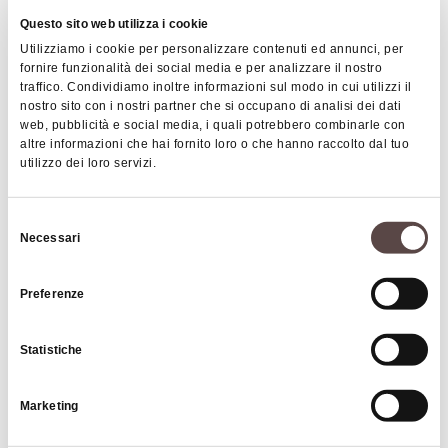
Questo sito web utilizza i cookie
Utilizziamo i cookie per personalizzare contenuti ed annunci, per
fornire funzionalità dei social media e per analizzare il nostro
SPArisio country house
traffico. Condividiamo inoltre informazioni sul modo in cui utilizzi il
MARZABOTTO
nostro sito con i nostri partner che si occupano di analisi dei dati
web, pubblicità e social media, i quali potrebbero combinarle con
altre informazioni che hai fornito loro o che hanno raccolto dal tuo
utilizzo dei loro servizi.
VACATION HOMES AND APARTMENTS
Selezione
Necessari
del
consenso
Preferenze
Statistiche
Marketing
Casolara
VALSAMOGGIA