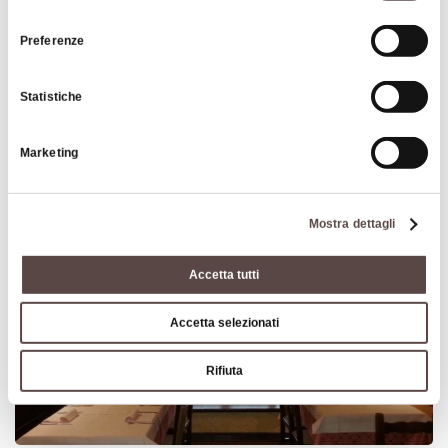
consenso
Preferenze
Statistiche
Al Matarel
Marketing
SASSO MARCONI
Mostra dettagli
RESTAURANT
PIZZERIA
Accetta tutti
Accetta selezionati
Rifiuta