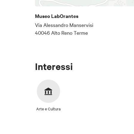
manufatte attraverso le più svari
Santuario della
provenienti dal
Museo LabOrantes
Santuario della Madonna del 
Via Alessandro Manservisi
40046 Alto Reno Terme
Interessi
Arte e Cultura