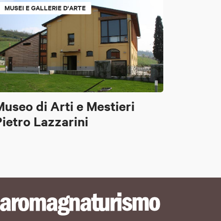
MUSEI E GALLERIE D'ARTE
MUSEI E
useo di Arti e Mestieri
Museo 
ietro Lazzarini
contad
Bolog