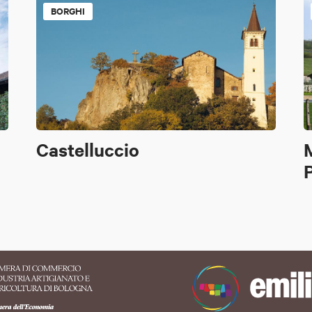
BORGHI
Castelluccio
M
P