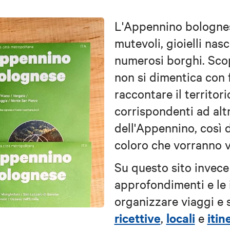
L'Appennino bolognes
mutevoli, gioielli nas
numerosi borghi. Scop
non si dimentica con f
raccontare il territor
corrispondenti ad alt
dell'Appennino, così d
coloro che vorranno 
Su questo sito invece 
approfondimenti e le 
organizzare viaggi e 
ricettive
locali
itin
,
e