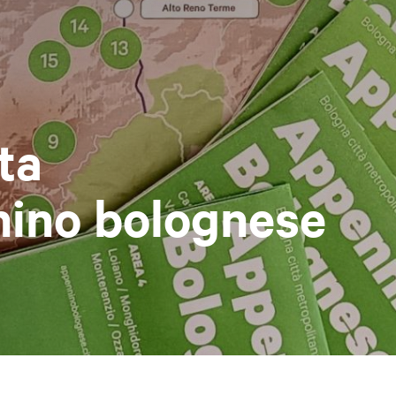
ta
nino bolognese