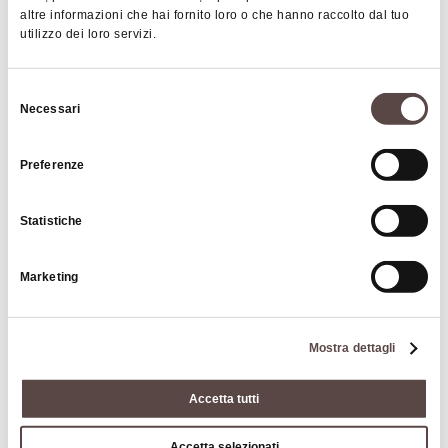
altre informazioni che hai fornito loro o che hanno raccolto dal tuo
utilizzo dei loro servizi.
Selezione
Necessari
del
consenso
Preferenze
Chiostro olivetano della cisterna
MONGHIDORO
Statistiche
Marketing
TORRI, EDIFICI STORICI
Mostra dettagli
Accetta tutti
Accetta selezionati