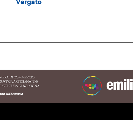
Vergato
ritorio dell'Appennino
nese